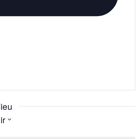
ieu
ir
nez