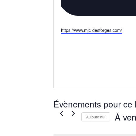
Site
https://www.mjc-desforges.com/
web
Évènements pour ce l
À ven
Aujourd’hui
Sélection
une