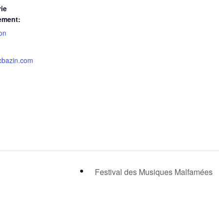
ie
ement:
ion
cbazin.com
Festival des Musiques Malfamées