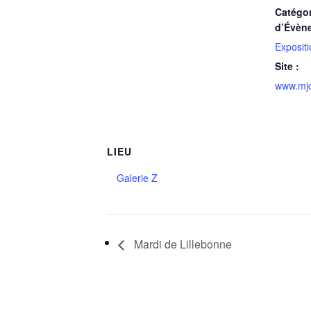
Catégor
d’Évèn
Exposit
Site :
www.mj
LIEU
Galerie Z
Mardi de Lillebonne