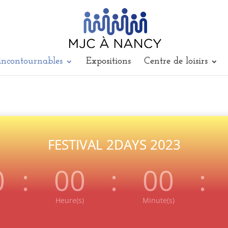
incontournables
Expositions
Centre de loisirs
FESTIVAL 2DAYS 2023
0
:
00
:
00
:
Heure(s)
Minute(s)