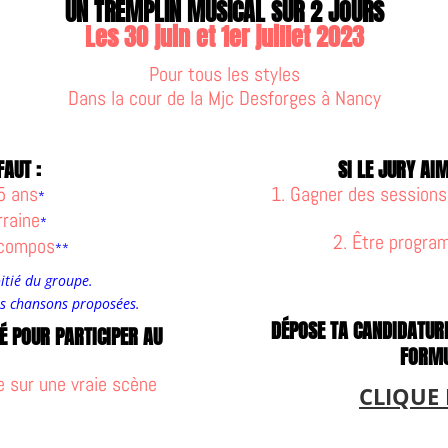
UN TREMPLIN MUSICAL SUR 2 JOURS
Les 30 juin et 1er juillet 2023
Pour tous les styles
Dans la cour de la Mjc Desforges à Nancy
FAUT :
SI LE JURY AI
25 ans
1. Gagner des sessions
*
rraine
*
2. Être progra
e compos
**
itié du groupe.
es chansons proposées.
DÉPOSE TA CANDIDATU
NÉ POUR PARTICIPER AU
FORMUL
e sur une vraie scène
CLIQUE