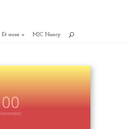
Et aussi
MJC Nancy
00
Seconde(s)