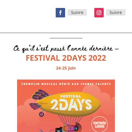
Suivre
Suivre
________________________________________________________
______________
Ce qu’il s’est passé l’année dernière …
FESTIVAL 2DAYS 2022
24-25 juin