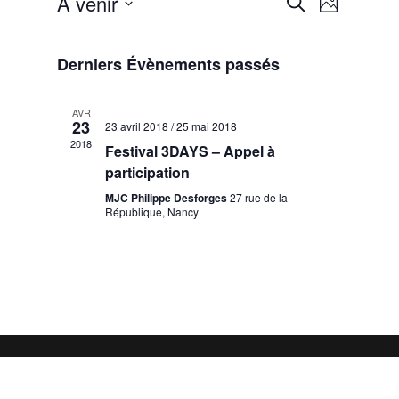
Recherche
À venir
Recherche
Photo
de
et
Sélectionnez
vues
List
navigation
la
Évènem
of
Derniers Évènements passés
de
date
events
vues
in
Évènemen
AVR
23
23 avril 2018
/
25 mai 2018
Photo
2018
Festival 3DAYS – Appel à
View
participation
MJC Philippe Desforges
27 rue de la
République, Nancy