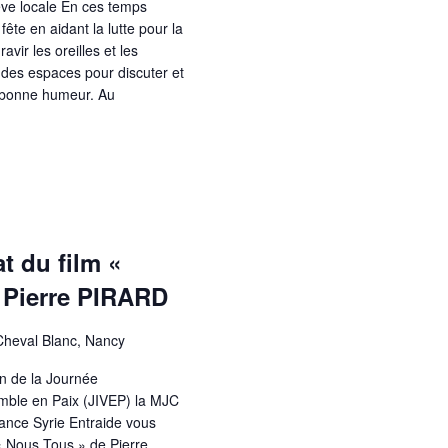
ève locale En ces temps
a fête en aidant la lutte pour la
 ravir les oreilles et les
 des espaces pour discuter et
e bonne humeur. Au
t du film «
 Pierre PIRARD
Cheval Blanc, Nancy
on de la Journée
emble en Paix (JIVEP) la MJC
rance Syrie Entraide vous
m « Nous Tous » de Pierre