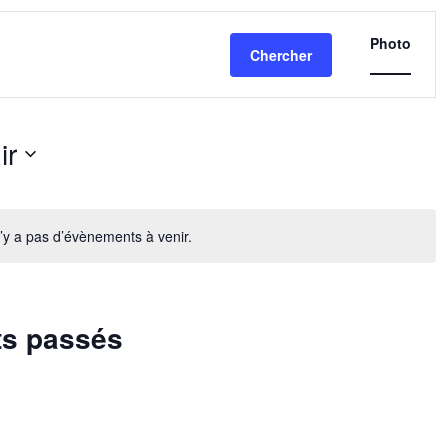
Navig
de
Photo
Chercher
vues
Évène
ir
nez
n’y a pas d’évènements à venir.
ts passés