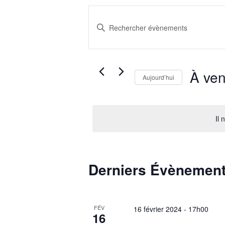
Recherche
et
Saisir
navigation
mot-
clé.
de
Rechercher
vues
Évènements
À ven
Évènements
Aujourd’hui
par
Sélection
mot-
la
clé.
date
Il 
List
of
Derniers Évènemen
events
in
Photo
FÉV
16 février 2024 - 17h00
16
View