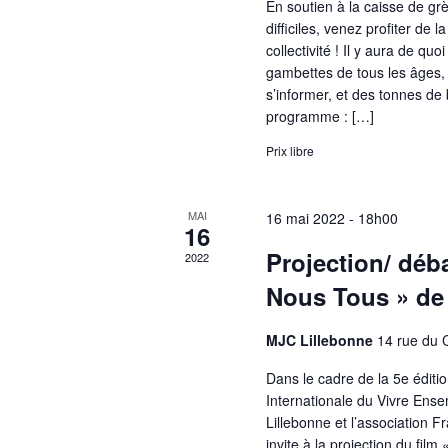
En soutien à la caisse de gr
difficiles, venez profiter de l
collectivité ! Il y aura de quoi
gambettes de tous les âges,
s’informer, et des tonnes d
programme : […]
Prix libre
MAI
16 mai 2022 - 18h00
16
Projection/ déba
2022
Nous Tous » de
MJC Lillebonne
14 rue du 
Dans le cadre de la 5e éditi
Internationale du Vivre Ens
Lillebonne et l’association F
invite à la projection du fil