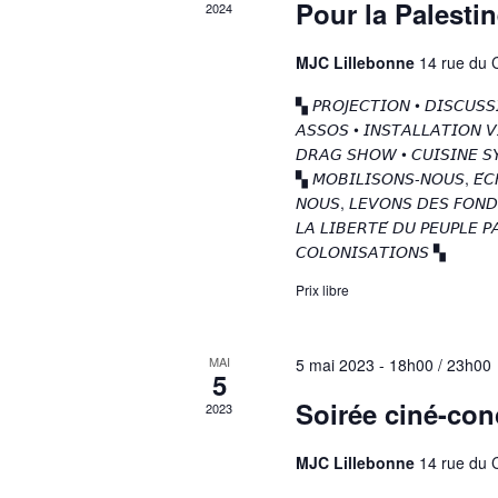
Pour la Palesti
2024
MJC Lillebonne
14 rue du 
▚ 𝘗𝘙𝘖𝘑𝘌𝘊𝘛𝘐𝘖𝘕 • 𝘋𝘐𝘚𝘊𝘜𝘚𝘚
𝘈𝘚𝘚𝘖𝘚 • 𝘐𝘕𝘚𝘛𝘈𝘓𝘓𝘈𝘛𝘐𝘖𝘕 
𝘋𝘙𝘈𝘎 𝘚𝘏𝘖𝘞 • 𝘊𝘜𝘐𝘚𝘐𝘕𝘌 𝘚
▚ 𝘔𝘖𝘉𝘐𝘓𝘐𝘚𝘖𝘕𝘚-𝘕𝘖𝘜𝘚, 𝘌́
𝘕𝘖𝘜𝘚, 𝘓𝘌𝘝𝘖𝘕𝘚 𝘋𝘌𝘚 𝘍𝘖𝘕𝘋
𝘓𝘈 𝘓𝘐𝘉𝘌𝘙𝘛𝘌́ 𝘋𝘜 𝘗𝘌𝘜𝘗𝘓𝘌 𝘗
𝘊𝘖𝘓𝘖𝘕𝘐𝘚𝘈𝘛𝘐𝘖𝘕𝘚 ▚
Prix libre
MAI
5 mai 2023 - 18h00
/
23h00
5
Soirée ciné-con
2023
MJC Lillebonne
14 rue du 