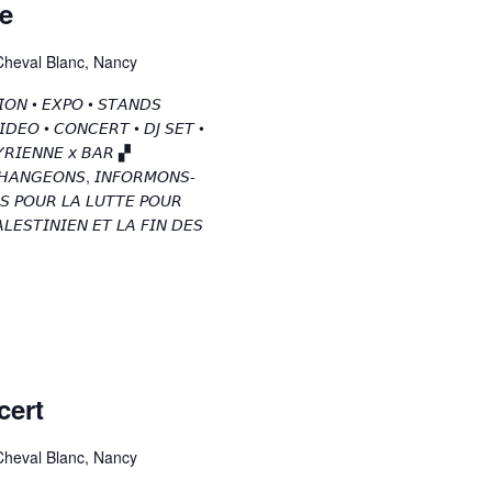
ne
Cheval Blanc, Nancy
𝘐𝘖𝘕 • 𝘌𝘟𝘗𝘖 • 𝘚𝘛𝘈𝘕𝘋𝘚
𝘐𝘋𝘌𝘖 • 𝘊𝘖𝘕𝘊𝘌𝘙𝘛 • 𝘋𝘑 𝘚𝘌𝘛 •
𝘙𝘐𝘌𝘕𝘕𝘌 𝘹 𝘉𝘈𝘙 ▞
𝘏𝘈𝘕𝘎𝘌𝘖𝘕𝘚, 𝘐𝘕𝘍𝘖𝘙𝘔𝘖𝘕𝘚-
𝘚 𝘗𝘖𝘜𝘙 𝘓𝘈 𝘓𝘜𝘛𝘛𝘌 𝘗𝘖𝘜𝘙
𝘓𝘌𝘚𝘛𝘐𝘕𝘐𝘌𝘕 𝘌𝘛 𝘓𝘈 𝘍𝘐𝘕 𝘋𝘌𝘚
cert
Cheval Blanc, Nancy