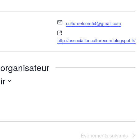
Email
cultureetcom54@gmail.com
Site
web
http://associationculturecom.blogspot.fr/
organisateur
ir
nez
Évènements
suivants