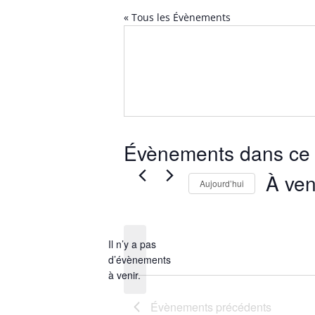
« Tous les Évènements
Évènements dans ce 
À ven
Aujourd’hui
Sélection
une
date.
Il n’y a pas
d’évènements
Notice
à venir.
Évènements
précédents