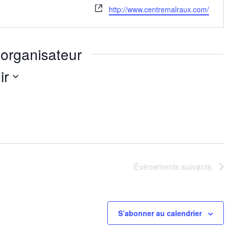
Site
http://www.centremalraux.com/
web
organisateur
ir
nez
Évènements
suivants
S’abonner au calendrier