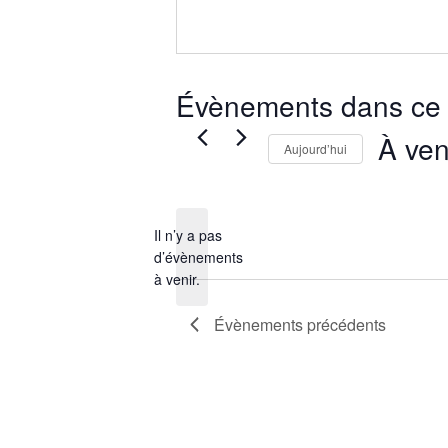
Évènements dans ce 
À ven
Aujourd’hui
Sélection
une
date.
Il n’y a pas
d’évènements
Notice
à venir.
Évènements
précédents