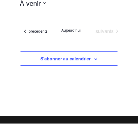
À venir
Sélectionnez
une
date.
Évènements
Aujourd’hui
suivants
Évènements
précédents
S’abonner au calendrier