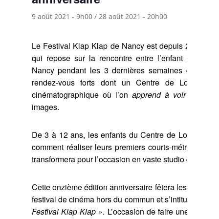
9 août 2021 - 9h00
/
28 août 2021 - 20h00
Le Festival Klap Klap de Nancy est depuis 2010 un 
qui repose sur la rencontre entre l’enfant et l’imag
Nancy pendant les 3 dernières semaines d’août, au
rendez-vous forts dont un Centre de Loisirs dé
cinématographique où l’on
apprend à voir
et
on a
images.
De 3 à 12 ans, les enfants du Centre de Loisirs déco
comment réaliser leurs premiers courts-métrages d
transformera pour l’occasion en vaste studio de tourn
Cette onzième édition anniversaire fêtera les 10 pre
festival de cinéma hors du commun et s’intitulera «
Le
Festival Klap Klap
». L’occasion de faire une rétrospe