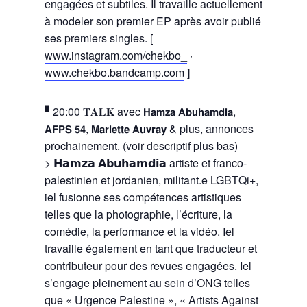
engagées et subtiles. Il travaille actuellement
à modeler son premier EP après avoir publié
ses premiers singles. [
www.instagram.com/chekbo_
·
www.chekbo.bandcamp.com
]
▘20:00 𝐓𝐀𝐋𝐊 avec 𝗛𝗮𝗺𝘇𝗮 𝗔𝗯𝘂𝗵𝗮𝗺𝗱𝗶𝗮,
𝗔𝗙𝗣𝗦 𝟱𝟰, 𝗠𝗮𝗿𝗶𝗲𝘁𝘁𝗲 𝗔𝘂𝘃𝗿𝗮𝘆 & plus, annonces
prochainement. (voir descriptif plus bas)
> 𝗛𝗮𝗺𝘇𝗮 𝗔𝗯𝘂𝗵𝗮𝗺𝗱𝗶𝗮 artiste et franco-
palestinien et jordanien, militant.e LGBTQi+,
iel fusionne ses compétences artistiques
telles que la photographie, l’écriture, la
comédie, la performance et la vidéo. Iel
travaille également en tant que traducteur et
contributeur pour des revues engagées. Iel
s’engage pleinement au sein d’ONG telles
que « Urgence Palestine », « Artists Against