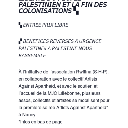
𝘗𝘈𝘓𝘌𝘚𝘛𝘐𝘕𝘐𝘌𝘕 𝘌𝘛 𝘓𝘈 𝘍𝘐𝘕 𝘋𝘌𝘚
𝘊𝘖𝘓𝘖𝘕𝘐𝘚𝘈𝘛𝘐𝘖𝘕𝘚 ▚
▚ 𝘌𝘕𝘛𝘙𝘌́𝘌 𝘗𝘙𝘐𝘟 𝘓𝘐𝘉𝘙𝘌
▞ 𝘉𝘌́𝘕𝘌́𝘍𝘐𝘊𝘌𝘚 𝘙𝘌𝘝𝘌𝘙𝘚𝘌́𝘚 𝘈̀ 𝘜𝘙𝘎𝘌𝘕𝘊𝘌
𝘗𝘈𝘓𝘌𝘚𝘛𝘐𝘕𝘌/𝘓𝘈 𝘗𝘈𝘓𝘌𝘚𝘛𝘐𝘕𝘌 𝘕𝘖𝘜𝘚
𝘙𝘈𝘚𝘚𝘌𝘔𝘉𝘓𝘌
À l’initiative de l’association Rwiiina (S·H·P),
en collaboration avec le collectif Artists
Against Apartheid, et avec le soutien et
l’accueil de la MJC Lillebonne, plusieurs
assos, collectifs et artistes se mobilisent pour
la première soirée Artists Against Apartheid*
à Nancy.
*infos en bas de page