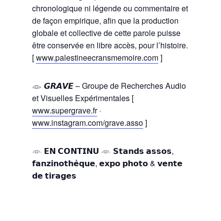
chronologique ni légende ou commentaire et
de façon empirique, afin que la production
globale et collective de cette parole puisse
être conservée en libre accès, pour l’histoire.
[
www.palestineecransmemoire.com
]
𓁼 𝙂𝙍𝘼𝙑𝙀 – Groupe de Recherches Audio
et Visuelles Expérimentales [
www.supergrave.fr
·
www.instagram.com/grave.asso
]
𓁺 𝗘𝗡 𝗖𝗢𝗡𝗧𝗜𝗡𝗨 𓁺 𝗦𝘁𝗮𝗻𝗱𝘀 𝗮𝘀𝘀𝗼𝘀,
𝗳𝗮𝗻𝘇𝗶𝗻𝗼𝘁𝗵𝗲̀𝗾𝘂𝗲, 𝗲𝘅𝗽𝗼 𝗽𝗵𝗼𝘁𝗼 & 𝘃𝗲𝗻𝘁𝗲
𝗱𝗲 𝘁𝗶𝗿𝗮𝗴𝗲𝘀