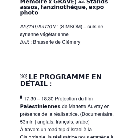
𝗠𝗲́𝗺𝗼𝗶𝗿𝗲 x 𝗚𝗥𝗔𝗩𝗘) 𓁺 𝗦𝘁𝗮𝗻𝗱𝘀
𝗮𝘀𝘀𝗼𝘀, 𝗳𝗮𝗻𝘇𝗶𝗻𝗼𝘁𝗵𝗲̀𝗾𝘂𝗲, 𝗲𝘅𝗽𝗼
𝗽𝗵𝗼𝘁𝗼
𝑅𝐸𝑆𝑇𝐴𝑈𝑅𝐴𝑇𝐼𝑂𝑁 : (SIMSOM) – cuisine
syrienne végétarienne
𝐵𝐴𝑅 : Brasserie de Clémery
_________
￼ 𝗟𝗘 𝗣𝗥𝗢𝗚𝗥𝗔𝗠𝗠𝗘 𝗘𝗡
𝗗𝗘́𝗧𝗔𝗜𝗟 :
▘17:30 – 18:30 Projection du film
𝗣𝗮𝗹𝗲𝘀𝘁𝗶𝗻𝗶𝗲𝗻𝗻𝗲𝘀 de Mariette Auvray en
présence de la réalisatrice. (Documentaire,
53min | anglais, français, arabe)
À travers un road trip d’Israël à la
Cisjordanie, la réalisatrice nous emmène à