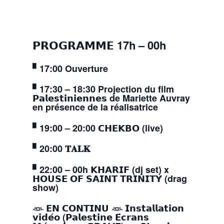
𝗣𝗥𝗢𝗚𝗥𝗔𝗠𝗠𝗘 17h – 00h
▘17:00 Ouverture
▘17:30 – 18:30 Projection du film
𝗣𝗮𝗹𝗲𝘀𝘁𝗶𝗻𝗶𝗲𝗻𝗻𝗲𝘀 de Mariette Auvray
en présence de la réalisatrice
▘19:00 – 20:00 𝗖𝗛𝗘𝗞𝗕𝗢 (live)
▘20:00 𝐓𝐀𝐋𝐊
▘22:00 – 00h 𝗞𝗛𝗔𝗥𝗜𝗙 (dj set) x
𝗛𝗢𝗨𝗦𝗘 𝗢𝗙 𝗦𝗔𝗜𝗡𝗧 𝗧𝗥𝗜𝗡𝗜𝗧𝗬 (drag
show)
𓁺 𝗘𝗡 𝗖𝗢𝗡𝗧𝗜𝗡𝗨 𓁺 𝗜𝗻𝘀𝘁𝗮𝗹𝗹𝗮𝘁𝗶𝗼𝗻
𝘃𝗶𝗱𝗲́𝗼 (𝗣𝗮𝗹𝗲𝘀𝘁𝗶𝗻𝗲 𝗘́𝗰𝗿𝗮𝗻𝘀