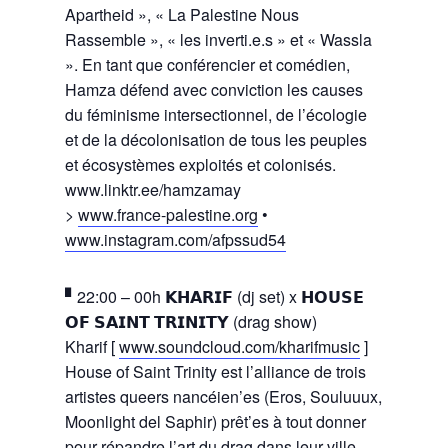
Apartheid », « La Palestine Nous
Rassemble », « les inverti.e.s » et « Wassla
». En tant que conférencier et comédien,
Hamza défend avec conviction les causes
du féminisme intersectionnel, de l’écologie
et de la décolonisation de tous les peuples
et écosystèmes exploités et colonisés.
www.linktr.ee/hamzamay
>
www.france-palestine.org
•
www.instagram.com/afpssud54
▘22:00 – 00h 𝗞𝗛𝗔𝗥𝗜𝗙 (dj set) x 𝗛𝗢𝗨𝗦𝗘
𝗢𝗙 𝗦𝗔𝗜𝗡𝗧 𝗧𝗥𝗜𝗡𝗜𝗧𝗬 (drag show)
Kharif [
www.soundcloud.com/kharifmusic
]
House of Saint Trinity est l’alliance de trois
artistes queers nancéien’es (Eros, Souluuux,
Moonlight del Saphir) prêt’es à tout donner
pour répandre l’art du drag dans leur ville