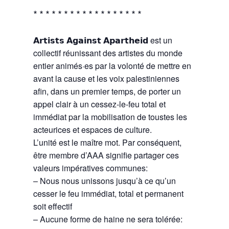
∗ ∗ ∗ ∗ ∗ ∗ ∗ ∗ ∗ ∗ ∗ ∗ ∗ ∗ ∗ ∗ ∗ ∗
𝗔𝗿𝘁𝗶𝘀𝘁𝘀 𝗔𝗴𝗮𝗶𝗻𝘀𝘁 𝗔𝗽𝗮𝗿𝘁𝗵𝗲𝗶𝗱 est un
collectif réunissant des artistes du monde
entier animés·es par la volonté de mettre en
avant la cause et les voix palestiniennes
afin, dans un premier temps, de porter un
appel clair à un cessez-le-feu total et
immédiat par la mobilisation de toustes les
acteurices et espaces de culture.
L’unité est le maître mot. Par conséquent,
être membre d’AAA signifie partager ces
valeurs impératives communes:
– Nous nous unissons jusqu’à ce qu’un
cesser le feu immédiat, total et permanent
soit effectif
– Aucune forme de haine ne sera tolérée: