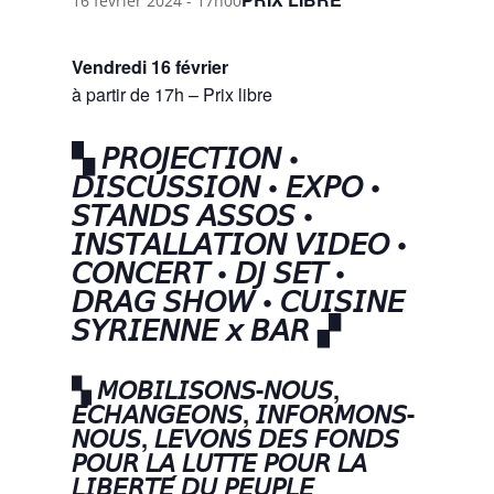
16 février 2024 - 17h00
Vendredi 16 février
à partir de 17h – Prix libre
▚ 𝘗𝘙𝘖𝘑𝘌𝘊𝘛𝘐𝘖𝘕 •
𝘋𝘐𝘚𝘊𝘜𝘚𝘚𝘐𝘖𝘕 • 𝘌𝘟𝘗𝘖 •
𝘚𝘛𝘈𝘕𝘋𝘚 𝘈𝘚𝘚𝘖𝘚 •
𝘐𝘕𝘚𝘛𝘈𝘓𝘓𝘈𝘛𝘐𝘖𝘕 𝘝𝘐𝘋𝘌𝘖 •
𝘊𝘖𝘕𝘊𝘌𝘙𝘛 • 𝘋𝘑 𝘚𝘌𝘛 •
𝘋𝘙𝘈𝘎 𝘚𝘏𝘖𝘞 • 𝘊𝘜𝘐𝘚𝘐𝘕𝘌
𝘚𝘠𝘙𝘐𝘌𝘕𝘕𝘌 𝘹 𝘉𝘈𝘙 ▞
▚ 𝘔𝘖𝘉𝘐𝘓𝘐𝘚𝘖𝘕𝘚-𝘕𝘖𝘜𝘚,
𝘌́𝘊𝘏𝘈𝘕𝘎𝘌𝘖𝘕𝘚, 𝘐𝘕𝘍𝘖𝘙𝘔𝘖𝘕𝘚-
𝘕𝘖𝘜𝘚, 𝘓𝘌𝘝𝘖𝘕𝘚 𝘋𝘌𝘚 𝘍𝘖𝘕𝘋𝘚
𝘗𝘖𝘜𝘙 𝘓𝘈 𝘓𝘜𝘛𝘛𝘌 𝘗𝘖𝘜𝘙 𝘓𝘈
𝘓𝘐𝘉𝘌𝘙𝘛𝘌́ 𝘋𝘜 𝘗𝘌𝘜𝘗𝘓𝘌