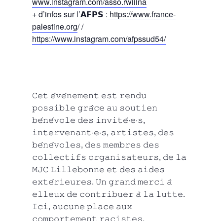
www.instagram.com/asso.rwiiina
+ d’infos sur l’𝗔𝗙𝗣𝗦 :
https://www.france-
palestine.org
/ /
https://www.instagram.com/afpssud54/
𝙲𝚎𝚝 𝚎́𝚟𝚎́𝚗𝚎𝚖𝚎𝚗𝚝 𝚎𝚜𝚝 𝚛𝚎𝚗𝚍𝚞
𝚙𝚘𝚜𝚜𝚒𝚋𝚕𝚎 𝚐𝚛𝚊̂𝚌𝚎 𝚊𝚞 𝚜𝚘𝚞𝚝𝚒𝚎𝚗
𝚋𝚎́𝚗𝚎́𝚟𝚘𝚕𝚎 𝚍𝚎𝚜 𝚒𝚗𝚟𝚒𝚝𝚎́·𝚎·𝚜,
𝚒𝚗𝚝𝚎𝚛𝚟𝚎𝚗𝚊𝚗𝚝·𝚎·𝚜, 𝚊𝚛𝚝𝚒𝚜𝚝𝚎𝚜, 𝚍𝚎𝚜
𝚋𝚎́𝚗𝚎́𝚟𝚘𝚕𝚎𝚜, 𝚍𝚎𝚜 𝚖𝚎𝚖𝚋𝚛𝚎𝚜 𝚍𝚎𝚜
𝚌𝚘𝚕𝚕𝚎𝚌𝚝𝚒𝚏𝚜 𝚘𝚛𝚐𝚊𝚗𝚒𝚜𝚊𝚝𝚎𝚞𝚛𝚜, 𝚍𝚎 𝚕𝚊
𝙼𝙹𝙲 𝙻𝚒𝚕𝚕𝚎𝚋𝚘𝚗𝚗𝚎 𝚎𝚝 𝚍𝚎𝚜 𝚊𝚒𝚍𝚎𝚜
𝚎𝚡𝚝𝚎́𝚛𝚒𝚎𝚞𝚛𝚎𝚜. 𝚄𝚗 𝚐𝚛𝚊𝚗𝚍 𝚖𝚎𝚛𝚌𝚒 𝚊̀
𝚎𝚕𝚕𝚎𝚞𝚡 𝚍𝚎 𝚌𝚘𝚗𝚝𝚛𝚒𝚋𝚞𝚎𝚛 𝚊̀ 𝚕𝚊 𝚕𝚞𝚝𝚝𝚎.
𝙸𝚌𝚒, 𝚊𝚞𝚌𝚞𝚗𝚎 𝚙𝚕𝚊𝚌𝚎 𝚊𝚞𝚡
𝚌𝚘𝚖𝚙𝚘𝚛𝚝𝚎𝚖𝚎𝚗𝚝 𝚛𝚊𝚌𝚒𝚜𝚝𝚎𝚜,