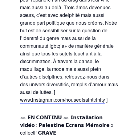
mais aussi au-delà. Trois âmes devenues
sœurs, c’est avec adelphité mais aussi
grande part politique que nous créons. Notre
but est de sensibiliser sur la question de
l’identité du genre mais aussi de la
communauté lgbtqia+ de manière générale
ainsi que tous les sujets touchant à la
discrimination. À travers la danse, le
maquillage, la mode mais aussi plein
d’autres disciplines, retrouvez-nous dans
des univers diversifiés, remplis d’amour mais
aussi de luttes. [
www.instagram.com/houseofsainttrinity
]
𓁺 𝗘𝗡 𝗖𝗢𝗡𝗧𝗜𝗡𝗨 𓁺 𝗜𝗻𝘀𝘁𝗮𝗹𝗹𝗮𝘁𝗶𝗼𝗻
𝘃𝗶𝗱𝗲́𝗼 : 𝗣𝗮𝗹𝗲𝘀𝘁𝗶𝗻𝗲 𝗘́𝗰𝗿𝗮𝗻𝘀 𝗠𝗲́𝗺𝗼𝗶𝗿𝗲 x
collectif 𝗚𝗥𝗔𝗩𝗘