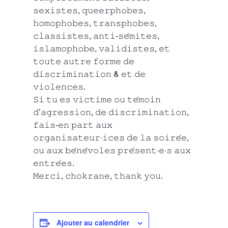
𝚜𝚎𝚡𝚒𝚜𝚝𝚎𝚜, 𝚚𝚞𝚎𝚎𝚛𝚙𝚑𝚘𝚋𝚎𝚜,
𝚑𝚘𝚖𝚘𝚙𝚑𝚘𝚋𝚎𝚜, 𝚝𝚛𝚊𝚗𝚜𝚙𝚑𝚘𝚋𝚎𝚜,
𝚌𝚕𝚊𝚜𝚜𝚒𝚜𝚝𝚎𝚜, 𝚊𝚗𝚝𝚒-𝚜𝚎́𝚖𝚒𝚝𝚎𝚜,
𝚒𝚜𝚕𝚊𝚖𝚘𝚙𝚑𝚘𝚋𝚎, 𝚟𝚊𝚕𝚒𝚍𝚒𝚜𝚝𝚎𝚜, 𝚎𝚝
𝚝𝚘𝚞𝚝𝚎 𝚊𝚞𝚝𝚛𝚎 𝚏𝚘𝚛𝚖𝚎 𝚍𝚎
𝚍𝚒𝚜𝚌𝚛𝚒𝚖𝚒𝚗𝚊𝚝𝚒𝚘𝚗 & 𝚎𝚝 𝚍𝚎
𝚟𝚒𝚘𝚕𝚎𝚗𝚌𝚎𝚜.
𝚂𝚒 𝚝𝚞 𝚎𝚜 𝚟𝚒𝚌𝚝𝚒𝚖𝚎 𝚘𝚞 𝚝𝚎́𝚖𝚘𝚒𝚗
𝚍’𝚊𝚐𝚛𝚎𝚜𝚜𝚒𝚘𝚗, 𝚍𝚎 𝚍𝚒𝚜𝚌𝚛𝚒𝚖𝚒𝚗𝚊𝚝𝚒𝚘𝚗,
𝚏𝚊𝚒𝚜-𝚎𝚗 𝚙𝚊𝚛𝚝 𝚊𝚞𝚡
𝚘𝚛𝚐𝚊𝚗𝚒𝚜𝚊𝚝𝚎𝚞𝚛·𝚒𝚌𝚎𝚜 𝚍𝚎 𝚕𝚊 𝚜𝚘𝚒𝚛𝚎́𝚎,
𝚘𝚞 𝚊𝚞𝚡 𝚋𝚎́𝚗𝚎́𝚟𝚘𝚕𝚎𝚜 𝚙𝚛𝚎́𝚜𝚎𝚗𝚝·𝚎·𝚜 𝚊𝚞𝚡
𝚎𝚗𝚝𝚛𝚎́𝚎𝚜.
𝙼𝚎𝚛𝚌𝚒, 𝚌𝚑𝚘𝚔𝚛𝚊𝚗𝚎, 𝚝𝚑𝚊𝚗𝚔 𝚢𝚘𝚞.
Ajouter au calendrier