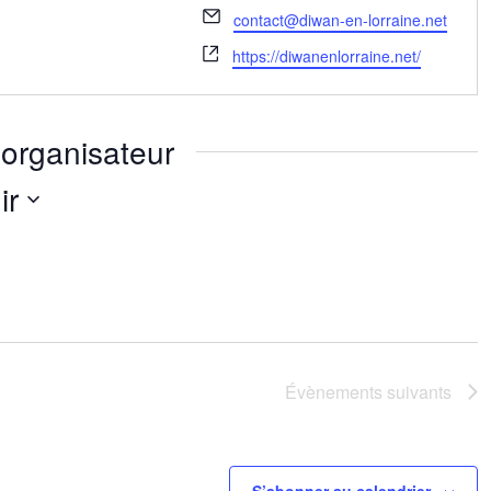
Email
contact@diwan-en-lorraine.net
Site
https://diwanenlorraine.net/
web
organisateur
ir
nez
Évènements
suivants