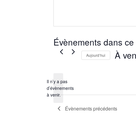
Évènements dans ce 
À ven
Aujourd’hui
Sélection
une
date.
Il n’y a pas
d’évènements
Notice
à venir.
Évènements
précédents