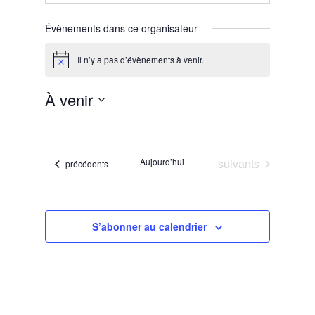
Évènements dans ce organisateur
Il n’y a pas d’évènements à venir.
Notice
À venir
Sélectionnez
une
date.
Évènements
Aujourd’hui
suivants
Évènements
précédents
S’abonner au calendrier