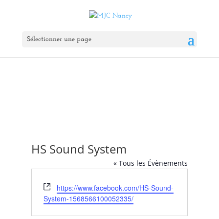
Sélectionner une page
HS Sound System
« Tous les Évènements
Site
https://www.facebook.com/HS-Sound-
web
System-1568566100052335/