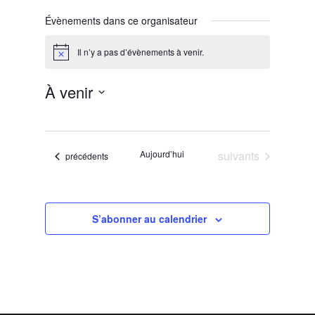
Évènements dans ce organisateur
Il n’y a pas d’évènements à venir.
Notice
À venir
Sélectionnez
une
date.
Évènements
Aujourd’hui
suivants
Évènements
précédents
S’abonner au calendrier